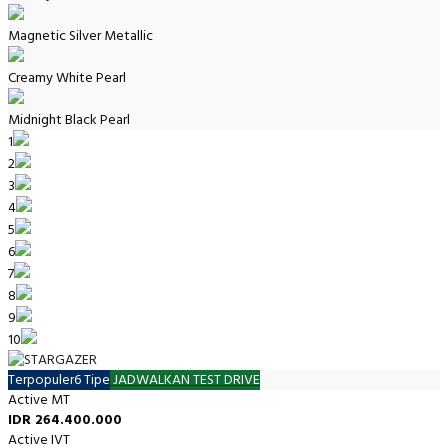
Magnetic Silver Metallic
Creamy White Pearl
Midnight Black Pearl
1
2
3
4
5
6
7
8
9
10
Terpopuler
6 Tipe
JADWALKAN TEST DRIVE
Active MT
IDR 264.400.000
Active IVT