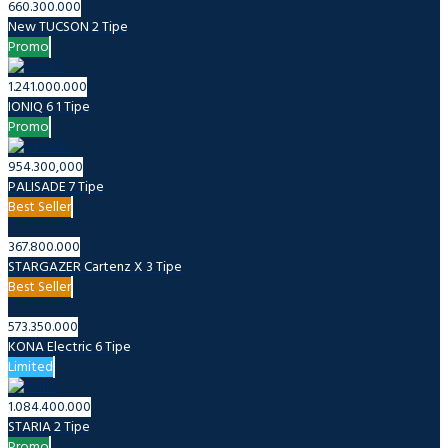
660.300.000
New TUCSON
2 Tipe
Promo
1.241.000.000
IONIQ 6
1 Tipe
Promo
954.300,000
PALISADE
7 Tipe
Best Seller
367.800.000
STARGAZER Cartenz X
3 Tipe
Best Seller
573.350.000
KONA Electric
6 Tipe
Limited
1.084.400.000
STARIA
2 Tipe
Promo