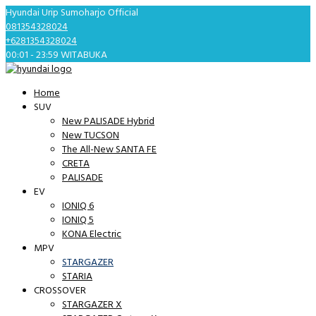
Hyundai Urip Sumoharjo Official
081354328024
+6281354328024
00:01 - 23:59 WITA
BUKA
Home
SUV
New PALISADE Hybrid
New TUCSON
The All-New SANTA FE
CRETA
PALISADE
EV
IONIQ 6
IONIQ 5
KONA Electric
MPV
STARGAZER
STARIA
CROSSOVER
STARGAZER X