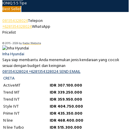
IONIQ 5
5 Tipe
Best Seller
Hyundai Urip Sumoharjo Official
081354328024
Telepon
+6281354328024
WhatsApp
Pricelist
Hyundai Makassar - Hyundai Urip Sumoharjo Official
© 2015 -
2026 by
Kedai Website
Inha Hyundai
Saya siap membantu Anda menemukan jenis kendaraan yang cocok
sesuai dengan budget dan keinginan
081354328024
+6281354328024
SEND EMAIL
CRETA
ActiveMT
IDR 307.100.000
Trend MT
IDR 339.250.000
Trend IVT
IDR 359.950.000
Style IVT
IDR 404.750.000
Prime IVT
IDR 435.350.000
N line
IDR 468.400.000
N line Turbo
IDR 515.300.000