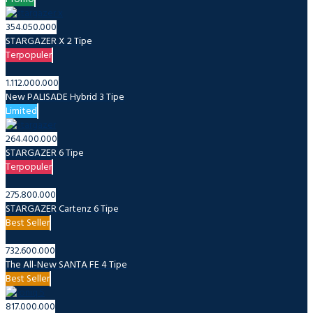
354.050.000
STARGAZER X
2 Tipe
Terpopuler
1.112.000.000
New PALISADE Hybrid
3 Tipe
Limited
264.400.000
STARGAZER
6 Tipe
Terpopuler
275.800.000
STARGAZER Cartenz
6 Tipe
Best Seller
732.600.000
The All-New SANTA FE
4 Tipe
Best Seller
817.000.000